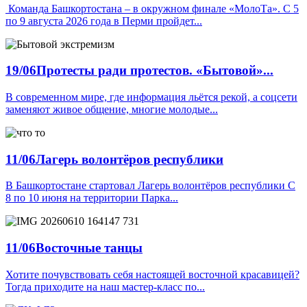
️ Команда Башкортостана – в окружном финале «МолоТа». С 5
по 9 августа 2026 года в Перми пройдет...
19/06
Протесты ради протестов. «Бытовой»...
В современном мире, где информация льётся рекой, а соцсети
заменяют живое общение, многие молодые...
11/06
Лагерь волонтёров республики
В Башкортостане стартовал Лагерь волонтёров республики С
8 по 10 июня на территории Парка...
11/06
Восточные танцы
Хотите почувствовать себя настоящей восточной красавицей?
Тогда приходите на наш мастер-класс по...