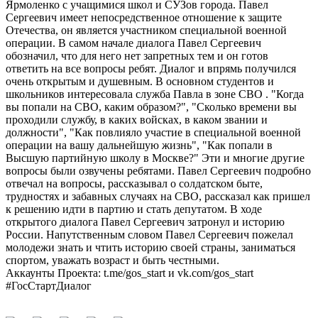
Ярмоленко с учащимися школ и СУЗов города. Павел
Сергеевич имеет непосредственное отношение к защите
Отечества, он является участником специальной военной
операции. В самом начале диалога Павел Сергеевич
обозначил, что для него нет запретных тем и он готов
ответить на все вопросы ребят. Диалог и впрямь получился
очень открытым и душевным. В основном студентов и
школьников интересовала служба Павла в зоне СВО . "Когда
вы попали на СВО, каким образом?", "Сколько времени вы
проходили службу, в каких войсках, в каком звании и
должности", "Как повлияло участие в специальной военной
операции на вашу дальнейшую жизнь", "Как попали в
Высшую партийную школу в Москве?" Эти и многие другие
вопросы были озвучены ребятами. Павел Сергеевич подробно
отвечал на вопросы, рассказывал о солдатском быте,
трудностях и забавных случаях на СВО, рассказал как пришел
к решению идти в партию и стать депутатом. В ходе
открытого диалога Павел Сергеевич затронул и историю
России. Напутственным словом Павел Сергеевич пожелал
молодежи знать и чтить историю своей страны, заниматься
спортом, уважать возраст и быть честными.
Аккаунты Проекта: t.me/gos_start и vk.com/gos_start
#ГосСтартДиалог